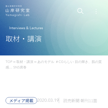
Interviews & Lectures
取材・講演
TOP
取材・講演
あのモデル ＃CGらしい 目の輝き、肌の質
感… SNS席巻
メディア掲載
2020.03.19
読売新聞 朝刊11面