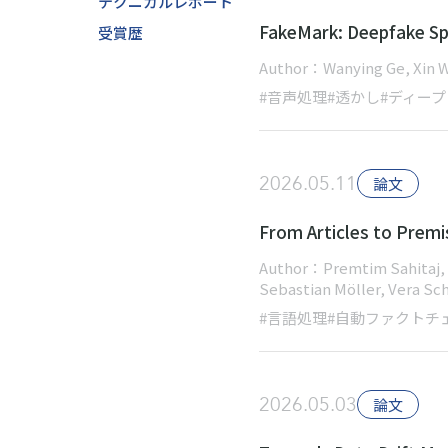
テクニカルレポート
FakeMark: Deepfake Sp
受賞歴
Author：Wanying Ge, Xin W
#音声処理
#透かし
#ディー
2026.05.11
論文
From Articles to Premi
Author：Premtim Sahitaj, J
Sebastian Möller, Vera Sc
#言語処理
#自動ファクトチ
2026.05.03
論文