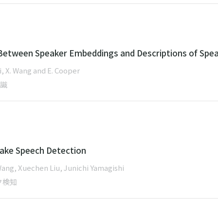
 Between Speaker Embeddings and Descriptions of Spea
i, X. Wang and E. Cooper
認識
fake Speech Detection
ng, Xuechen Liu, Junichi Yamagishi
ク検知