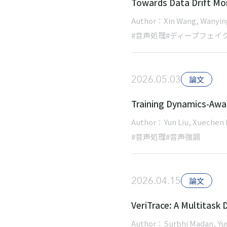
Towards Data Drift Mon
Author：Xin Wang, Wanying
#音声処理
#ディープフェイ
2026.05.03
論文
Training Dynamics-Awar
Author：Yun Liu, Xuechen Li
#音声処理
#音声強調
2026.04.15
論文
VeriTrace: A Multitask 
Author：Surbhi Madan, Yus