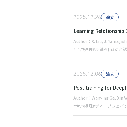
2025.12.26
論文
Learning Relationship
Author：X. Liu, J. Yamagish
#音声処理
#品質評価
#話者
2025.12.06
論文
Post-training for Deep
Author：Wanying Ge, Xin Wa
#音声処理
#ディープフェイ