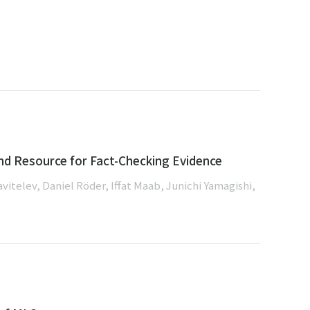
nd Resource for Fact-Checking Evidence
telev, Daniel Röder, Iffat Maab, Junichi Yamagishi,