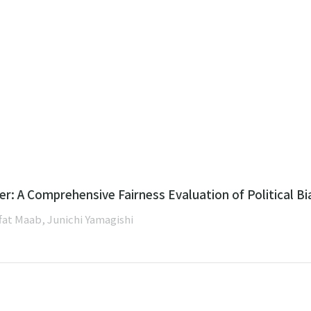
er: A Comprehensive Fairness Evaluation of Political B
at Maab, Junichi Yamagishi