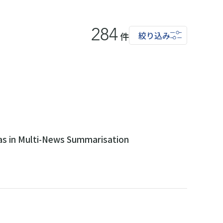
284
絞り込み
件
ias in Multi-News Summarisation