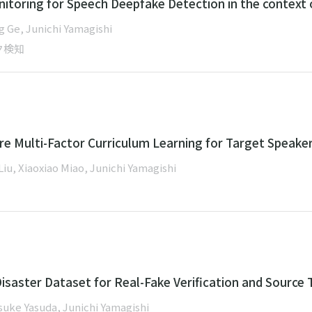
itoring for Speech Deepfake Detection in the context
 Ge, Junichi Yamagishi
ク検知
e Multi-Factor Curriculum Learning for Target Speaker
u, Xiaoxiao Miao, Junichi Yamagishi
Disaster Dataset for Real-Fake Verification and Source 
uke Yasuda, Junichi Yamagishi