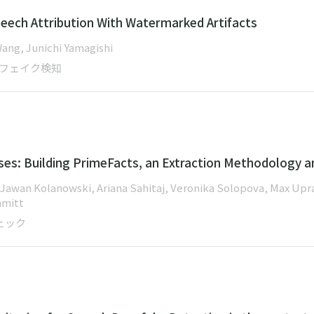
eech Attribution With Watermarked Artifacts
ang, Junichi Yamagishi
プフェイク検知
ses: Building PrimeFacts, an Extraction Methodology a
awan Kolanowski, Ariana Sahitaj, Veronika Solopova, Max Upravi
hmitt
ェック