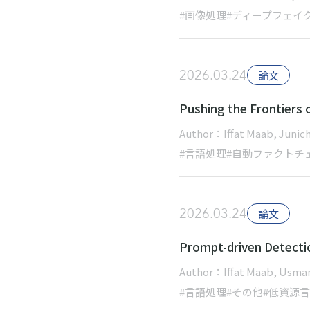
#画像処理
#ディープフェイ
2026.03.24
論文
Pushing the Frontiers 
Author：Iffat Maab, Junich
#言語処理
#自動ファクトチ
2026.03.24
論文
Prompt-driven Detecti
Author：Iffat Maab, Usman 
#言語処理
#その他
#低資源