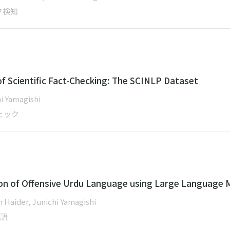
ク検知
of Scientific Fact-Checking: The SCINLP Dataset
i Yamagishi
ェック
on of Offensive Urdu Language using Large Language 
Haider, Junichi Yamagishi
言語