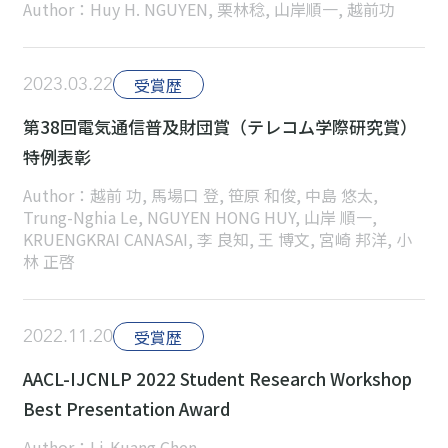
Author：Huy H. NGUYEN, 栗林稔, 山岸順一, 越前功
2023.03.22
受賞歴
第38回電気通信普及財団賞（テレコム学際研究賞）
特例表彰
Author：越前 功, 馬場口 登, 笹原 和俊, 中島 悠太,
Trung-Nghia Le, NGUYEN HONG HUY, 山岸 順一,
KRUENGKRAI CANASAI, 李 良知, 王 博文, 宮崎 邦洋, 小
林 正啓
2022.11.20
受賞歴
AACL-IJCNLP 2022 Student Research Workshop
Best Presentation Award
Author：Li-Kuang Chen