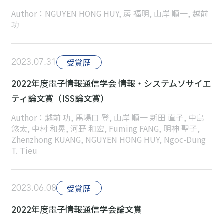
Author：NGUYEN HONG HUY, 房 福明, 山岸 順一, 越前
功
2023.07.31
受賞歴
2022年度電子情報通信学会 情報・システムソサイエ
ティ論文賞（ISS論文賞）
Author：越前 功, 馬場口 登, 山岸 順一 新田 直子, 中島
悠太, 中村 和晃, 河野 和宏, Fuming FANG, 明神 聖子,
Zhenzhong KUANG, NGUYEN HONG HUY, Ngoc-Dung
T. Tieu
2023.06.08
受賞歴
2022年度電子情報通信学会論文賞