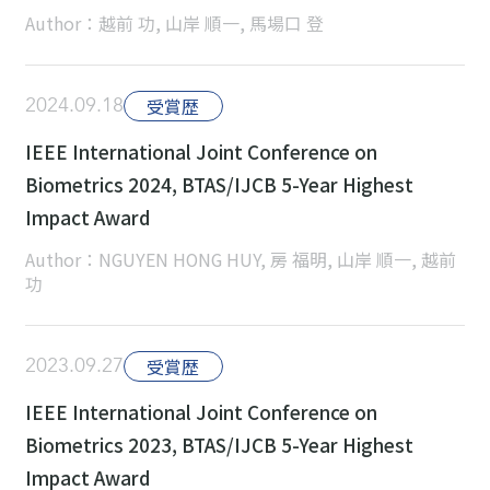
Author：越前 功, 山岸 順一, 馬場口 登
2024.09.18
受賞歴
IEEE International Joint Conference on
Biometrics 2024, BTAS/IJCB 5-Year Highest
Impact Award
Author：NGUYEN HONG HUY, 房 福明, 山岸 順一, 越前
功
2023.09.27
受賞歴
IEEE International Joint Conference on
Biometrics 2023, BTAS/IJCB 5-Year Highest
Impact Award