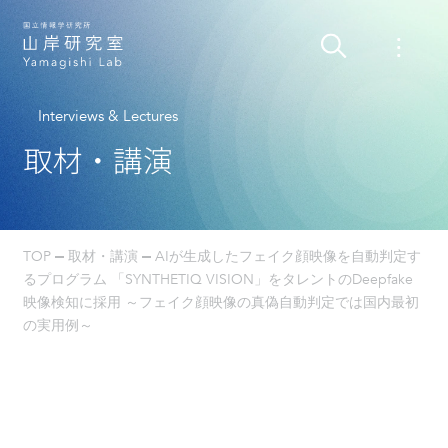
Interviews & Lectures
取材・講演
TOP
取材・講演
AIが生成したフェイク顔映像を自動判定す
るプログラム 「SYNTHETIQ VISION」をタレントのDeepfake
映像検知に採用 ～フェイク顔映像の真偽自動判定では国内最初
の実用例～