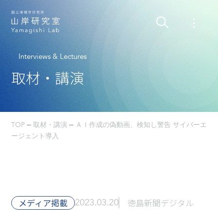
Interviews & Lectures
取材・講演
TOP
取材・講演
ＡＩ作成の偽動画、検知し警告 サイバーエ
ージェント導入
メディア掲載
2023.03.20
徳島新聞デジタル