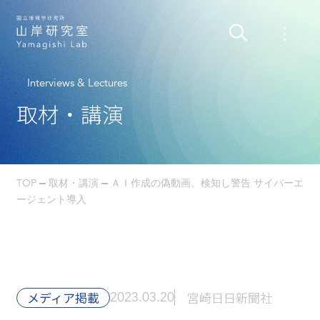
Interviews & Lectures
取材・講演
TOP
取材・講演
ＡＩ作成の偽動画、検知し警告 サイバーエ
ージェント導入
メディア掲載
2023.03.20
宮崎日日新聞社