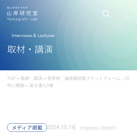
Interviews & Lectures
取材・講演
TOP
取材・講演
世界初「偽情報対策プラットフォーム」25
年に構築へ 富士通ら9者
メディア掲載
2024.10.16
Impress Watch