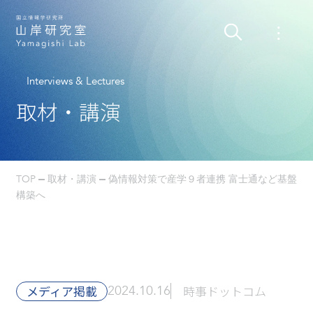
Interviews & Lectures
取材・講演
TOP
取材・講演
偽情報対策で産学９者連携 富士通など基盤
構築へ
メディア掲載
2024.10.16
時事ドットコム