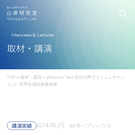
Interviews & Lectures
取材・講演
TOP
取材・講演
[Keynote Talk] 自分の声でコミュニケーシ
ョン!~音声合成技術最前線
講演実績
2014.05.31
NIIオープンハウス