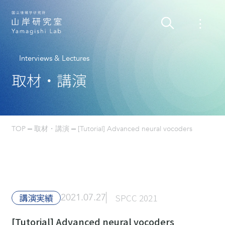
Interviews & Lectures
取材・講演
TOP
取材・講演
[Tutorial] Advanced neural vocoders
講演実績
2021.07.27
SPCC 2021
[Tutorial] Advanced neural vocoders