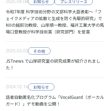
2025.04.08
お知らせ
プレスリリース
令和7年度 科学技術分野の文部科学大臣表彰～「フ
ェイクメディアの拡散と生成を防ぐ先駆的研究」で
NIIの越前功教授、山岸順一教授、福井工業大学の馬
場口登教授が科学技術賞（研究部門）を受賞
2025.03.03
その他
JSTnews で山岸研究室の研究成果が紹介されまし
た！
2024.12.16
お知らせ
話者自動匿名化プログラム「VocalGuard（ボーカル
ガード）」デモ動画を公開！