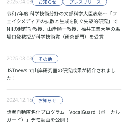
2025.04.08
お知らせ
プレスリリース
令和7年度 科学技術分野の文部科学大臣表彰～「フ
ェイクメディアの拡散と生成を防ぐ先駆的研究」で
NIIの越前功教授、山岸順一教授、福井工業大学の馬
場口登教授が科学技術賞（研究部門）を受賞
2025.03.03
その他
JSTnews で山岸研究室の研究成果が紹介されまし
た！
2024.12.16
お知らせ
話者自動匿名化プログラム「VocalGuard（ボーカル
ガード）」デモ動画を公開！