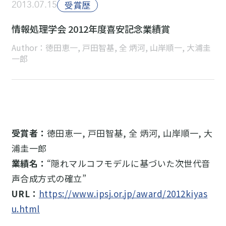
2013.07.15
受賞歴
情報処理学会 2012年度喜安記念業績賞
Author：徳田恵一, 戸田智基, 全 炳河, 山岸順一, 大浦圭
一郎
受賞者：
徳田恵一, 戸田智基, 全 炳河, 山岸順一, 大
浦圭一郎
業績名：
“隠れマルコフモデルに基づいた次世代音
声合成方式の確立”
URL：
https://www.ipsj.or.jp/award/2012kiyas
u.html