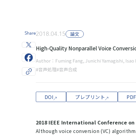
Share
2018.04.15
論文
High-Quality Nonparallel Voice Convers
Author：Fuming Fang, Junichi Yamagishi, Isao
#音声処理
#音声合成
DOI
プレプリント
PD
2018 IEEE International Conference on
Although voice conversion (VC) algorithm