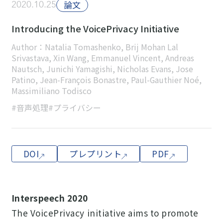
2020.10.25
論文
Introducing the VoicePrivacy Initiative
Author：Natalia Tomashenko, Brij Mohan Lal
Srivastava, Xin Wang, Emmanuel Vincent, Andreas
Nautsch, Junichi Yamagishi, Nicholas Evans, Jose
Patino, Jean-François Bonastre, Paul-Gauthier Noé,
Massimiliano Todisco
#音声処理
#プライバシー
DOI
プレプリント
PDF
Interspeech 2020
The VoicePrivacy initiative aims to promote