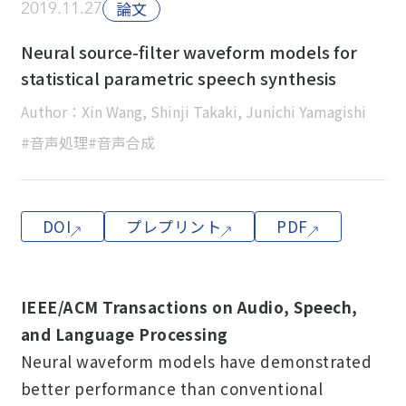
2019.11.27
論文
Neural source-filter waveform models for
statistical parametric speech synthesis
Author：Xin Wang, Shinji Takaki, Junichi Yamagishi
#音声処理
#音声合成
DOI
プレプリント
PDF
IEEE/ACM Transactions on Audio, Speech,
and Language Processing
Neural waveform models have demonstrated
better performance than conventional