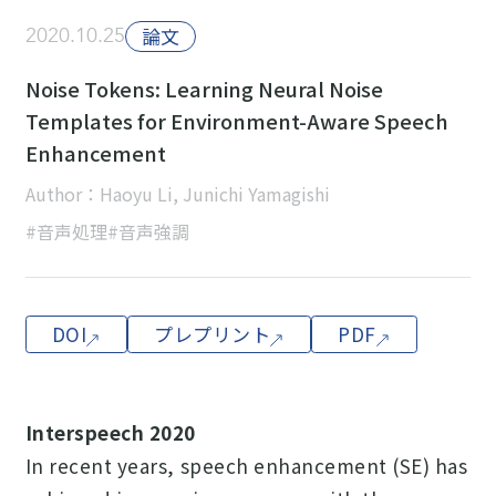
2020.10.25
論文
Noise Tokens: Learning Neural Noise
Templates for Environment-Aware Speech
Enhancement
Author：Haoyu Li, Junichi Yamagishi
#音声処理
#音声強調
DOI
プレプリント
PDF
Interspeech 2020
In recent years, speech enhancement (SE) has