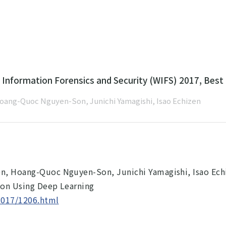
 Information Forensics and Security (WIFS) 2017, Best
ang-Quoc Nguyen-Son, Junichi Yamagishi, Isao Echizen
n, Hoang-Quoc Nguyen-Son, Junichi Yamagishi, Isao Ech
ion Using Deep Learning
2017/1206.html