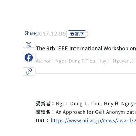
Share
2017.12.06
受賞歴
The 9th IEEE International Workshop on
Author：Ngoc-Dung T. Tieu, Huy H. Nguyen, Ho
受賞者：
Ngoc-Dung T. Tieu, Huy H. Nguye
業績名：
An Approach for Gait Anonymizat
URL：
https://www.nii.ac.jp/news/award/