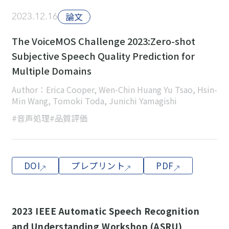
2023.12.16
論文
The VoiceMOS Challenge 2023:Zero-shot
Subjective Speech Quality Prediction for
Multiple Domains
Author：Erica Cooper, Wen-Chin Huang Yu Tsao, Hsin-
Min Wang, Tomoki Toda, Junichi Yamagishi
#音声処理
#品質評価
DOI
プレプリント
PDF
2023 IEEE Automatic Speech Recognition
and Understanding Workshop (ASRU)