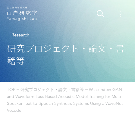
Research
研究プロジェクト・論文・書
籍等
TOP
研究プロジェクト・論文・書籍等
Wasserstein GAN
and Waveform Loss-Based Acoustic Model Training for Multi-
Speaker Text-to-Speech Synthesis Systems Using a WaveNet
Vocoder