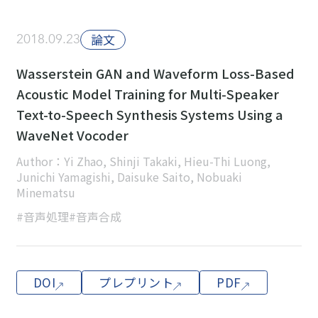
2018.09.23
論文
Wasserstein GAN and Waveform Loss-Based
Acoustic Model Training for Multi-Speaker
Text-to-Speech Synthesis Systems Using a
WaveNet Vocoder
Author：Yi Zhao, Shinji Takaki, Hieu-Thi Luong,
Junichi Yamagishi, Daisuke Saito, Nobuaki
Minematsu
#音声処理
#音声合成
DOI
プレプリント
PDF