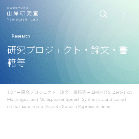
Research
研究プロジェクト・論文・書
籍等
TOP
研究プロジェクト・論文・書籍等
ZMM-TTS: Zero-shot
Multilingual and Multispeaker Speech Synthesis Conditioned
on Self-supervised Discrete Speech Representations