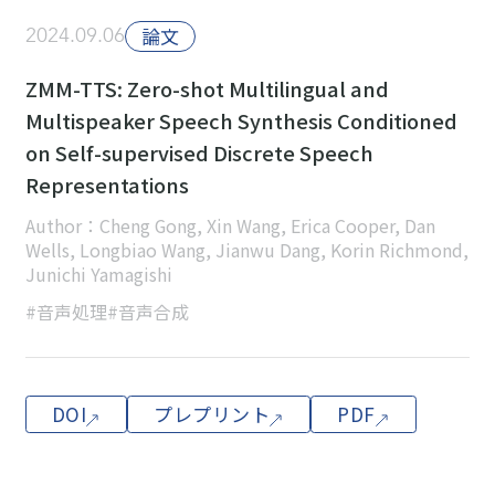
2024.09.06
論文
ZMM-TTS: Zero-shot Multilingual and
Multispeaker Speech Synthesis Conditioned
on Self-supervised Discrete Speech
Representations
Author：Cheng Gong, Xin Wang, Erica Cooper, Dan
Wells, Longbiao Wang, Jianwu Dang, Korin Richmond,
Junichi Yamagishi
#音声処理
#音声合成
DOI
プレプリント
PDF