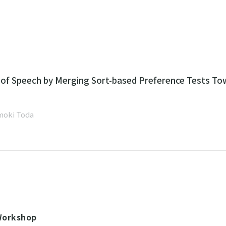
d of Speech by Merging Sort-based Preference Tests T
moki Toda
 Workshop