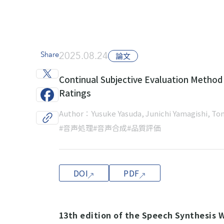
Share
2025.08.24
論文
Continual Subjective Evaluation Metho
Ratings
Author：Yusuke Yasuda, Junichi Yamagishi, To
#音声処理
#音声合成
#品質評価
DOI
PDF
13th edition of the Speech Synthesis